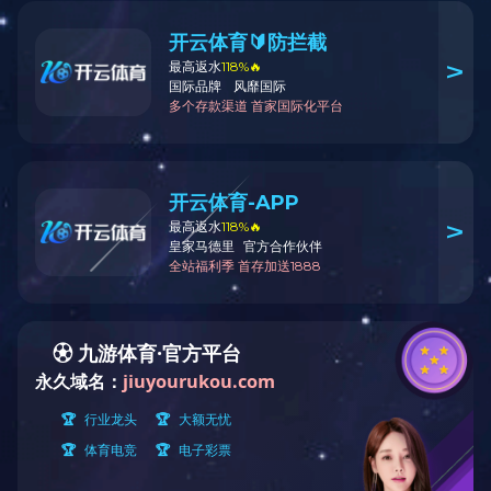
L-07星辰大海
在
登
线
录
登
服
录
务
缤纷-667